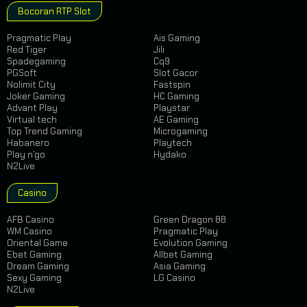
Bocoran RTP Slot
Pragmatic Play
Ais Gaming
Red Tiger
Jili
Spadegaming
Cq9
PGSoft
Slot Gacor
Nolimit City
Fastspin
Joker Gaming
HC Gaming
Advant Play
Playstar
Virtual tech
AE Gaming
Top Trend Gaming
Microgaming
Habanero
Playtech
Play n'go
Hydako
N2Live
Casino
AFB Casino
Green Dragon 88
WM Casino
Pragmatic Play
Oriental Game
Evolution Gaming
Ebet Gaming
Allbet Gaming
Dream Gaming
Asia Gaming
Sexy Gaming
LG Casino
N2Live