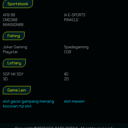
Sportsbook
AFB 88
IA E-SPORTS
CMD368
PINACLE
MANSION88
Fishing
Joker Gaming
Spadegaming
Playstar
CQ9
Lottery
SGP HK SDY
4D
3D
2D
Game Lain
slot gacor gampang menang
slot maxwin
bocoran rtp slot