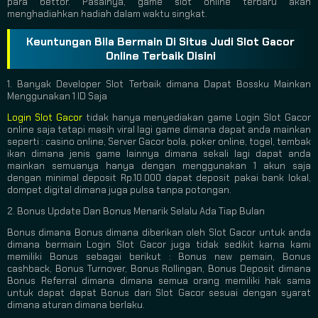
para bettor. Pasalnya, game slot online terbaru akan
menghadiahkan hadiah dalam waktu singkat.
Keuntungan Bila Bermain Di Situs Judi Slot Gacor
Online Terbaik Disini
1. Banyak Developer Slot Terbaik dimana Dapat Bossku Mainkan
Menggunakan 1 ID Saja
Login Slot Gacor
tidak hanya menyediakan game Login Slot Gacor
online saja tetapi masih viral lagi game dimana dapat anda mainkan
seperti : casino online, Server Gacor bola, poker online, togel, tembak
ikan dimana jenis game lainnya dimana sekali lagi dapat anda
mainkan semuanya hanya dengan menggunakan 1 akun saja
dengan minimal deposit Rp.10.000 dapat deposit pakai bank lokal,
dompet digital dimana juga pulsa tanpa potongan.
2. Bonus Update Dan Bonus Menarik Selalu Ada Tiap Bulan
Bonus dimana Bonus dimana diberikan oleh Slot Gacor untuk anda
dimana bermain Login Slot Gacor juga tidak sedikit karna kami
memiliki Bonus sebagai berikut : Bonus new pemain, Bonus
cashback, Bonus Turnover, Bonus Rollingan, Bonus Deposit dimana
Bonus Referral dimana dimana semua orang memiliki hak sama
untuk dapat dapat Bonus dari Slot Gacor sesuai dengan syarat
dimana aturan dimana berlaku.