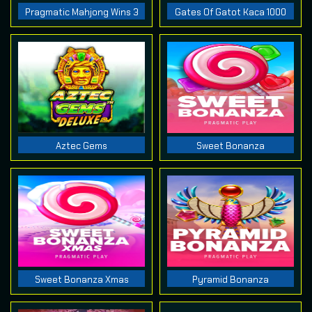
Pragmatic Mahjong Wins 3
Gates Of Gatot Kaca 1000
Aztec Gems
Sweet Bonanza
Sweet Bonanza Xmas
Pyramid Bonanza